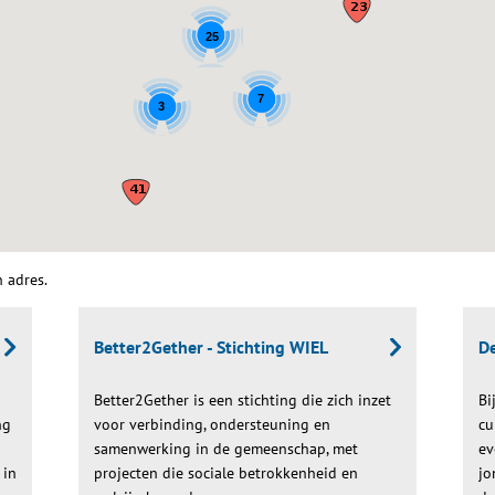
25
7
3
n adres.
Better2Gether - Stichting WIEL
D
Better2Gether is een stichting die zich inzet
Bi
ng
voor verbinding, ondersteuning en
cu
samenwerking in de gemeenschap, met
ev
 in
projecten die sociale betrokkenheid en
jo