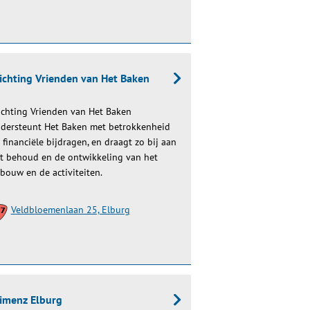
ichting Vrienden van Het Baken
ichting Vrienden van Het Baken
dersteunt Het Baken met betrokkenheid
 financiële bijdragen, en draagt zo bij aan
t behoud en de ontwikkeling van het
bouw en de activiteiten.
Veldbloemenlaan 25, Elburg
imenz Elburg