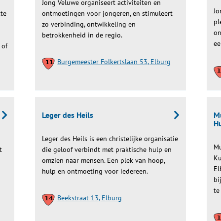
Jong Veluwe organiseert activiteiten en
Jo
kte
ontmoetingen voor jongeren, en stimuleert
pl
zo verbinding, ontwikkeling en
on
betrokkenheid in de regio.
ee
 of
Burgemeester Folkertslaan 53, Elburg
Leger des Heils
Mu
Hu
Leger des Heils is een christelijke organisatie
Mu
t
die geloof verbindt met praktische hulp en
Ku
omzien naar mensen. Een plek van hoop,
El
hulp en ontmoeting voor iedereen.
bi
te
Beekstraat 13, Elburg