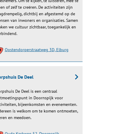
elnemers. Om te kijken, te luisteren, mee te
en of zelf te creëren. De activiteiten zijn
agdrempelig, dichtbij en afgestemd op de
nsen van inwoners en organisaties. Samen
ken we cultuur zichtbaar, toegankelijk en
rbindend.
Oostendorperstraatweg 3D, Elburg
rpshuis De Deel
rpshuis De Deel is een centraal
tmoetingspunt in Doornspijk voor
tiviteiten, bijeenkomsten en evenementen.
dereen is welkom om te komen ontmoeten,
eren en meedoen.
Oude Kerkweg 52, Doornspijk