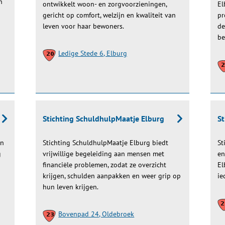
n
ontwikkelt woon- en zorgvoorzieningen,
El
gericht op comfort, welzijn en kwaliteit van
pr
leven voor haar bewoners.
de
be
Ledige Stede 6, Elburg
Stichting SchuldhulpMaatje Elburg
St
in
Stichting SchuldhulpMaatje Elburg biedt
St
g
vrijwillige begeleiding aan mensen met
en
financiële problemen, zodat ze overzicht
El
krijgen, schulden aanpakken en weer grip op
ie
hun leven krijgen.
Bovenpad 24, Oldebroek