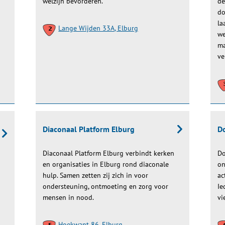
welzijn bevorderen.
de
do
la
Lange Wijden 33A, Elburg
we
ma
ve
Diaconaal Platform Elburg
Do
Diaconaal Platform Elburg verbindt kerken
Do
en organisaties in Elburg rond diaconale
on
hulp. Samen zetten zij zich in voor
ac
ondersteuning, ontmoeting en zorg voor
Ie
mensen in nood.
vi
Hoekwant 86, Elburg