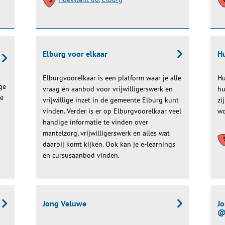
Elburg voor elkaar
Hu
Elburgvoorelkaar is een platform waar je alle
Hu
ge
vraag én aanbod voor vrijwilligerswerk en
hu
de
vrijwillige inzet in de gemeente Elburg kunt
zi
n
vinden. Verder is er op Elburgvoorelkaar veel
wo
handige informatie te vinden over
mantelzorg, vrijwilligerswerk en alles wat
daarbij komt kijken. Ook kan je e-learnings
en cursusaanbod vinden.
Jong Veluwe
J
@