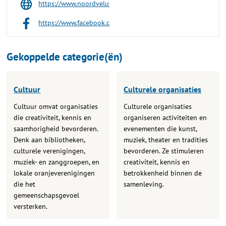
https://www.noordveluwsarchief.nl
https://www.facebook.com/noordveluwsarchief/
Gekoppelde categorie(ën)
Cultuur
Culturele organisaties
Cultuur omvat organisaties
Culturele organisaties
die creativiteit, kennis en
organiseren activiteiten en
saamhorigheid bevorderen.
evenementen die kunst,
Denk aan bibliotheken,
muziek, theater en tradities
culturele verenigingen,
bevorderen. Ze stimuleren
muziek- en zanggroepen, en
creativiteit, kennis en
lokale oranjeverenigingen
betrokkenheid binnen de
die het
samenleving.
gemeenschapsgevoel
versterken.