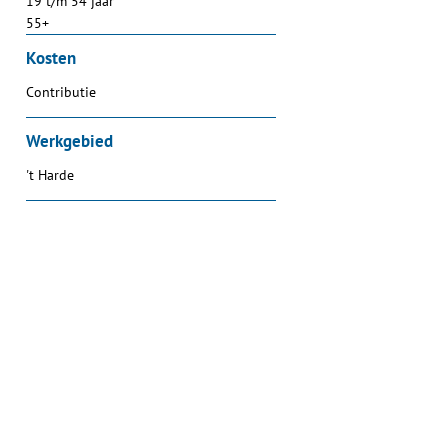
19 t/m 54 jaar
55+
Kosten
Contributie
Werkgebied
't Harde