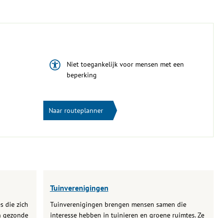
Niet toegankelijk voor mensen met een
beperking
Naar routeplanner
Tuinverenigingen
s die zich
Tuinverenigingen brengen mensen samen die
n gezonde
interesse hebben in tuinieren en groene ruimtes. Ze