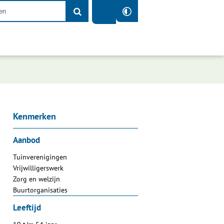
Kenmerken
Aanbod
Tuinverenigingen
Vrijwilligerswerk
Zorg en welzijn
Buurtorganisaties
Leeftijd