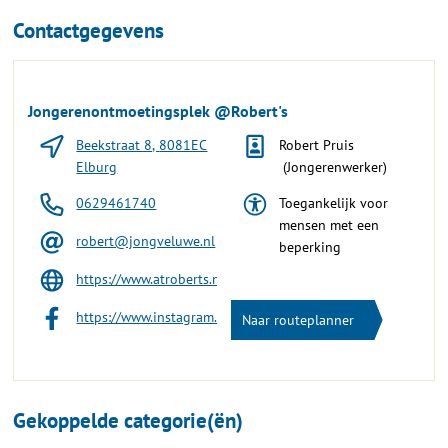
Contactgegevens
Jongerenontmoetingsplek @Robert's
Beekstraat 8, 8081EC
Robert Pruis
Elburg
(Jongerenwerker)
0629461740
Toegankelijk voor
mensen met een
robert@jongveluwe.nl
beperking
https://www.atroberts.nl
https://www.instagram.com/at_roberts/
Naar routeplanner
Gekoppelde categorie(ën)