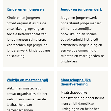
Kinderen en jongeren
Jeugd- en jongerenwerk
Kinderen en jongeren
Jeugd- en jongerenwerk
omvat organisaties die de
ondersteunt jonge mensen
ontwikkeling, opvang en
bij hun persoonlijke
sociale betrokkenheid van
ontwikkeling en sociale
jonge mensen stimuleren.
betrokkenheid. Het biedt
Voorbeelden zijn jeugd- en
activiteiten, begeleiding en
jongerenwerk, kinderopvang
een veilige omgeving om
en scouting.
talenten en vaardigheden te
ontdekken.
Welzijn en maatschappij
Maatschappelijke
dienstverlening
Welzijn en maatschappij
Maatschappelijke
omvat organisaties die het
dienstverlening ondersteunt
welzijn van mensen en de
mensen bij dagelijkse
leefbaarheid van
uitdagingen en helpt hen
gemeenschappen