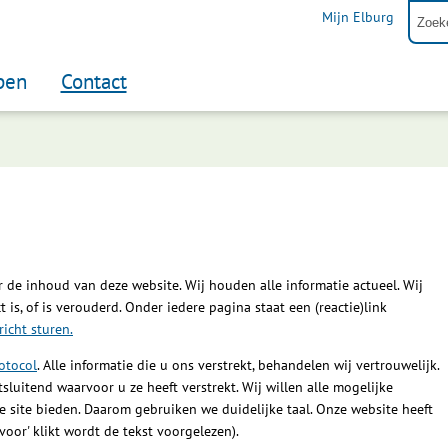
Mijn Elburg
pen
Contact
 de inhoud van deze website. Wij houden alle informatie actueel. Wij
t is, of is verouderd. Onder iedere pagina staat een (reactie)link
richt sturen.
otocol
. Alle informatie die u ons verstrekt, behandelen wij vertrouwelijk.
sluitend waarvoor u ze heeft verstrekt. Wij willen alle mogelijke
site bieden. Daarom gebruiken we duidelijke taal. Onze website heeft
voor' klikt wordt de tekst voorgelezen).