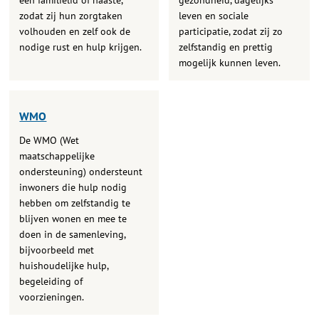
een familielid of naaste,
gezondheid, dagelijks
zodat zij hun zorgtaken
leven en sociale
volhouden en zelf ook de
participatie, zodat zij zo
nodige rust en hulp krijgen.
zelfstandig en prettig
mogelijk kunnen leven.
WMO
De WMO (Wet
maatschappelijke
ondersteuning) ondersteunt
inwoners die hulp nodig
hebben om zelfstandig te
blijven wonen en mee te
doen in de samenleving,
bijvoorbeeld met
huishoudelijke hulp,
begeleiding of
voorzieningen.