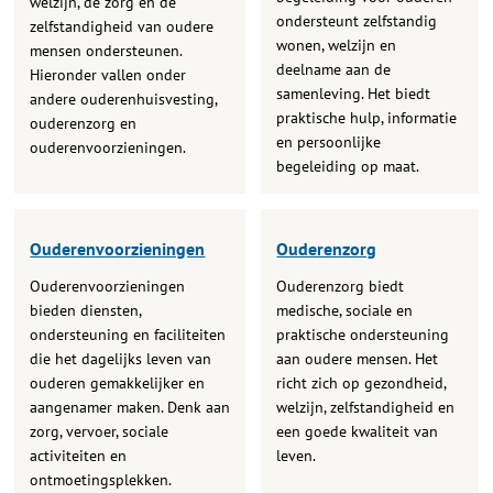
welzijn, de zorg en de
ondersteunt zelfstandig
zelfstandigheid van oudere
wonen, welzijn en
mensen ondersteunen.
deelname aan de
Hieronder vallen onder
samenleving. Het biedt
andere ouderenhuisvesting,
praktische hulp, informatie
ouderenzorg en
en persoonlijke
ouderenvoorzieningen.
begeleiding op maat.
Ouderenvoorzieningen
Ouderenzorg
Ouderenvoorzieningen
Ouderenzorg biedt
bieden diensten,
medische, sociale en
ondersteuning en faciliteiten
praktische ondersteuning
die het dagelijks leven van
aan oudere mensen. Het
ouderen gemakkelijker en
richt zich op gezondheid,
aangenamer maken. Denk aan
welzijn, zelfstandigheid en
zorg, vervoer, sociale
een goede kwaliteit van
activiteiten en
leven.
ontmoetingsplekken.