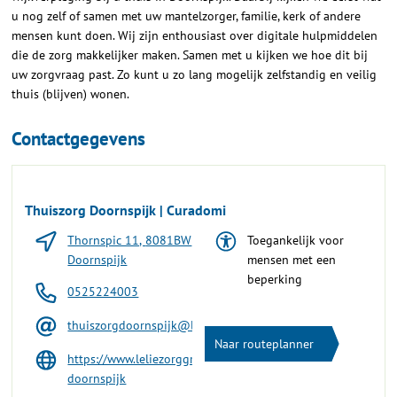
u nog zelf of samen met uw mantelzorger, familie, kerk of andere
mensen kunt doen. Wij zijn enthousiast over digitale hulpmiddelen
die de zorg makkelijker maken. Samen met u kijken we hoe dit bij
uw zorgvraag past. Zo kunt u zo lang mogelijk zelfstandig en veilig
thuis (blijven) wonen.
Contactgegevens
Thuiszorg Doornspijk | Curadomi
Thornspic 11, 8081BW
Toegankelijk voor
Doornspijk
mensen met een
beperking
0525224003
thuiszorgdoornspijk@leliezorggroep.nl
Naar routeplanner
https://www.leliezorggroep.nl/locatie/wijkverpleging-
doornspijk