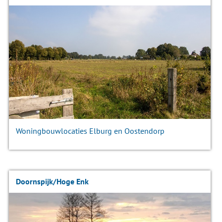
Woningbouwlocaties Elburg en Oostendorp
Doornspijk/Hoge Enk