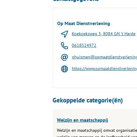
Op Maat Dienstverlening
Koekoeksweg 3, 8084 GN 't Harde
0618524972
ghuisman@opmaatdienstverlening
https://www.opmaatdienstverlenin
Gekoppelde categorie(ën)
Welzijn en maatschappij
Welzijn en maatschappij omvat organisatie