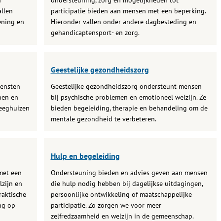
n
ondersteuning, zorg en mogelijkheden tot
llen
participatie bieden aan mensen met een beperking.
ening en
Hieronder vallen onder andere dagbesteding en
gehandicaptensport- en zorg.
Geestelijke gezondheidszorg
iensten
Geestelijke gezondheidszorg ondersteunt mensen
nen en
bij psychische problemen en emotioneel welzijn. Ze
leeghuizen
bieden begeleiding, therapie en behandeling om de
mentale gezondheid te verbeteren.
Hulp en begeleiding
met een
Ondersteuning bieden en advies geven aan mensen
lzijn en
die hulp nodig hebben bij dagelijkse uitdagingen,
raktische
persoonlijke ontwikkeling of maatschappelijke
ng op
participatie. Zo zorgen we voor meer
zelfredzaamheid en welzijn in de gemeenschap.