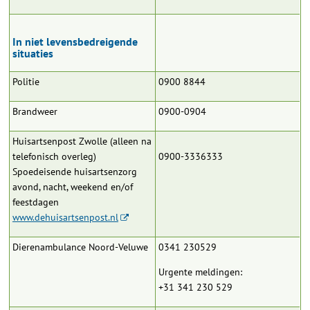
In niet levensbedreigende
situaties
Politie
0900 8844
Brandweer
0900-0904
Huisartsenpost Zwolle (alleen na
telefonisch overleg)
0900-3336333
Spoedeisende huisartsenzorg
avond, nacht, weekend en/of
feestdagen
www.dehuisartsenpost.nl
Dierenambulance Noord-Veluwe
0341 230529
Urgente meldingen:
+31 341 230 529