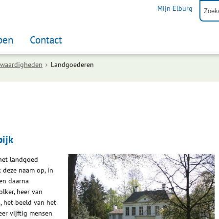
Mijn Elburg
pen
Contact
swaardigheden
Landgoederen
ijk
het landgoed
 deze naam op, in
wen daarna
olker, heer van
, het beeld van het
er vijftig mensen