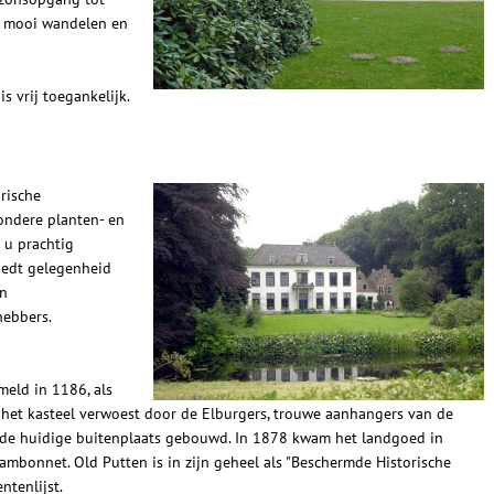
t mooi wandelen en
is vrij toegankelijk.
rische
ondere planten- en
 u prachtig
iedt gelegenheid
en
hebbers.
meld in 1186, als
 het kasteel verwoest door de Elburgers, trouwe aanhangers van de
 de huidige buitenplaats gebouwd. In 1878 kwam het landgoed in
bonnet. Old Putten is in zijn geheel als "Beschermde Historische
tenlijst.