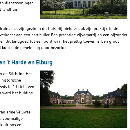
 en dienstwoningen
t landhuis
s met zijn gezin in dit huis. Hij hield er ook zijn praktijk. In de
rkocht aan een particulier. Een prachtige vijverpartij en een bijzonder
 dit landgoed tot een oord waar het prettig toeven is. Een groot
el kunt u de gehele dag door bezoeken.
n ’t Harde en Elburg
 de Stichting Het
 historische
eeds in 1326 in een
n werd het huidige
van arme Veluwse
e voormalige
k uit bos en