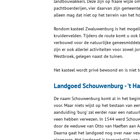
landbouwakkers. Deze zijn op fraaie wijze o
pachtboerderijen, vier daarvan zijn gemeen
alleen mag dat niet op het terrein van het 
Rondom kasteel Zwaluwenburg is het mogelij
kruidenvelden. Tijdens de route komt u ook 
verbouwd voor de natuurlijke geneesmiddele
zijn er ook allerlei activiteiten voor zowel j
Westbroek, gelegen naast de tuinen.
Het kasteel wordt privé bewoond en is niet te
Landgoed Schouwenburg - 't H
De naam Schouwenburg komt al in het begi
voor. Maar niets wijst op het bestaan van een
aanduiding 'burg' zal eerder naar een natuur
veen hebben verwezen. In 1544 werd Schou
door de weduwe van Otto van Haeften aan Aer
Daarna gaat het landgoed nog over naar ves
eigenaren. Het landgoed is toegankelijk van