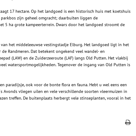
aagt 17 hectare. Op het landgoed is een historisch huis met koetshuis
t parkbos zijn geheel omgracht; daarbuiten liggen de
et 5 ha grote kampeerterrein. Dwars door het landgoed stroomt de
 van het middeleeuwse vestingstadje Elburg. Het landgoed ligt in het
r de Randmeren. Dat betekent ongekend veel wandel- en
eepad (LAW) en de Zuiderzeeroute (LAF) langs Old Putten. Het vlakbij
veel watersportmogelijkheden. Tegenover de ingang van Old Putten is
en paradijsje, ook voor de bonte flora en fauna. Hebt u wel eens een
 ´s Avonds vliegen uilen en vele verschillende soorten vleermuizen in
zen treffen. De buitenplaats herbergt vele stinseplanten, vooral in het