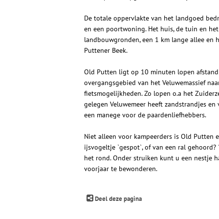
De totale oppervlakte van het landgoed bedr
en een poortwoning. Het huis, de tuin en he
landbouwgronden, een 1 km lange allee en h
Puttener Beek.
Old Putten ligt op 10 minuten lopen afstand
overgangsgebied van het Veluwemassief naa
fietsmogelijkheden. Zo lopen o.a het Zuiderz
gelegen Veluwemeer heeft zandstrandjes en 
een manege voor de paardenliefhebbers.
Niet alleen voor kampeerders is Old Putten e
ijsvogeltje `gespot`, of van een ral gehoord?
het rond. Onder struiken kunt u een nestje ha
voorjaar te bewonderen.
Deel deze pagina