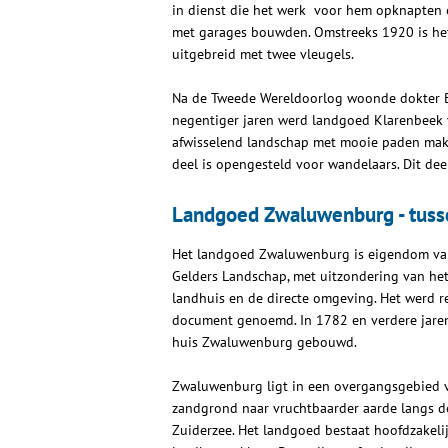
in dienst die het werk voor hem opknapten
met garages bouwden. Omstreeks 1920 is he
uitgebreid met twee vleugels.
Na de Tweede Wereldoorlog woonde dokter Bruin
negentiger jaren werd landgoed Klarenbeek ve
afwisselend landschap met mooie paden maken
deel is opengesteld voor wandelaars. Dit de
Landgoed Zwaluwenburg - tusse
Het landgoed Zwaluwenburg is eigendom van
Gelders Landschap, met uitzondering van het
landhuis en de directe omgeving. Het werd r
document genoemd. In 1782 en verdere jare
huis Zwaluwenburg gebouwd.
Zwaluwenburg ligt in een overgangsgebied 
zandgrond naar vruchtbaarder aarde langs d
Zuiderzee. Het landgoed bestaat hoofdzakelij