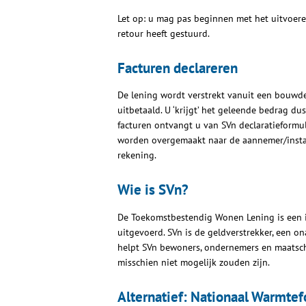
Let op: u mag pas beginnen met het uitvoere
retour heeft gestuurd.
Facturen declareren
De lening wordt verstrekt vanuit een bouwde
uitbetaald. U ‘krijgt’ het geleende bedrag du
facturen ontvangt u van SVn declaratieformul
worden overgemaakt naar de aannemer/install
rekening.
Wie is SVn?
De Toekomstbestendig Wonen Lening is een i
uitgevoerd. SVn is de geldverstrekker, een o
helpt SVn bewoners, ondernemers en maatscha
misschien niet mogelijk zouden zijn.
Alternatief: Nationaal Warmte