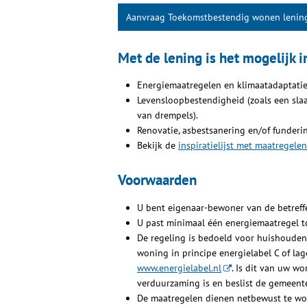
Aanvraag Toekomstbestendig wonen lenin
Met de lening is het mogelijk 
Energiemaatregelen en klimaatadaptatie
Levensloopbestendigheid (zoals een sla
van drempels).
Renovatie, asbestsanering en/of funderin
Bekijk de
inspiratielijst met maatregelen
Voorwaarden
U bent eigenaar-bewoner van de betref
U past minimaal één energiemaatregel t
De regeling is bedoeld voor huishouden
woning in principe energielabel C of la
www.energielabel.nl
. Is dit van uw w
verduurzaming is en beslist de gemeent
De maatregelen dienen netbewust te word