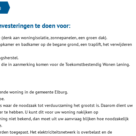
g
investeringen te doen voor:
 (denk aan woningisolatie, zonnepanelen, een groen dak).
apkamer en badkamer op de begane grond, een traplift, het verwijderen
gsherstel.
die in aanmerking komen voor de Toekomstbestendig Wonen Lening.
fende woning in de gemeente Elburg.
oe.
s waar de noodzaak tot verduurzaming het grootst is. Daarom dient uw
ger te hebben. U kunt dit voor uw woning nakijken op
oning niet bekend, dan moet uit uw aanvraag blijken hoe noodzakelijk
e.
en toegepast. Het elektriciteitsnetwerk is overbelast en de