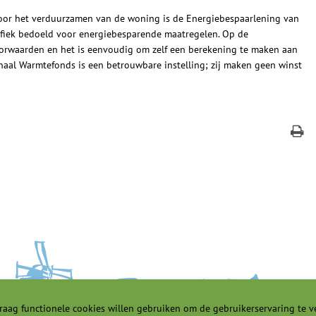
oor het verduurzamen van de woning is de Energiebespaarlening van
ifiek bedoeld voor energiebesparende maatregelen. Op de
oorwaarden en het is eenvoudig om zelf een berekening te maken aan
aal Warmtefonds is een betrouwbare instelling; zij maken geen winst
raag functionele cookies willen gebruiken om de gebruikerservaring te v