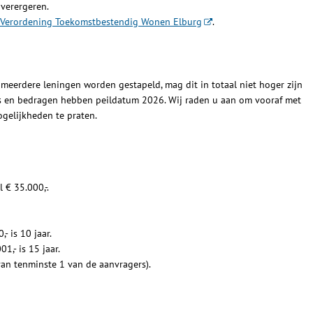
 verergeren.
Verordening Toekomstbestendig Wonen Elburg
.
n meerdere leningen worden gestapeld, mag dit in totaal niet hoger zijn
es en bedragen hebben peildatum 2026. Wij raden u aan om vooraf met
ogelijkheden te praten.
 € 35.000,-.
- is 10 jaar.
1,- is 15 jaar.
van tenminste 1 van de aanvragers).