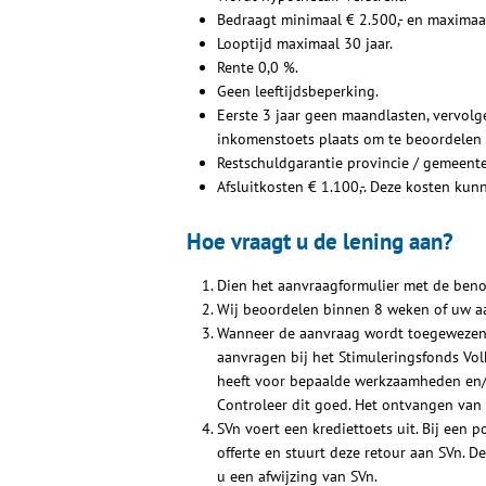
Bedraagt minimaal € 2.500,- en maximaal
Looptijd maximaal 30 jaar.
Rente 0,0 %.
Geen leeftijdsbeperking.
Eerste 3 jaar geen maandlasten, vervolg
inkomenstoets plaats om te beoordelen 
Restschuldgarantie provincie / gemeente
Afsluitkosten € 1.100,-. Deze kosten ku
Hoe vraagt u de lening aan?
Dien het aanvraagformulier met de benod
Wij beoordelen binnen 8 weken of uw a
Wanneer de aanvraag wordt toegewezen, 
aanvragen bij het Stimuleringsfonds Vol
heeft voor bepaalde werkzaamheden en/o
Controleer dit goed. Het ontvangen van e
SVn voert een krediettoets uit. Bij een 
offerte en stuurt deze retour aan SVn. D
u een afwijzing van SVn.