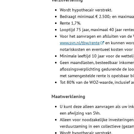
Wordt hypothecair verstrekt.
Bedraagt minimaal € 2.500,- en maximaal
Rente 1,7%.
Looptijd 75 jaar, maximaal 40 jaar rent
Voor het aanvragen en afsluiten van de 
www.svn.nl/tbw/rente
en kunnen worde
notariskosten en eventueel kosten voor f
Minimale leeftijd 10 jaar voor de wettel
Geen maandlasten, besteedbaar inkomen b
aflossingsverplichting gedurende de loo
met samengestelde rente is opeisbaar bi
Tot 80% van de WOZ-waarde, inclusief a
Maatwerklening
U kunt deze alleen aanvragen als uw in
een afwijzing van SVn.
Alleen voor noodzakelijke investeringen
verduurzaming in een collectieve (geza
Wordt hypothecair verstrekt.