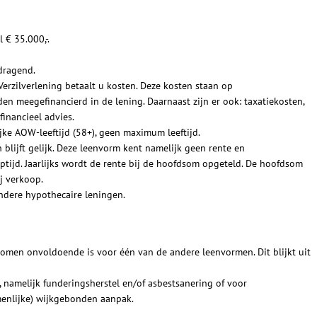
 € 35.000,-.
edragend.
Verzilverlening betaalt u kosten. Deze kosten staan op
n meegefinancierd in de lening. Daarnaast zijn er ook: taxatiekosten,
inancieel advies.
ijke AOW-leeftijd (58+), geen maximum leeftijd.
lijft gelijk. Deze leenvorm kent namelijk geen rente en
ptijd. Jaarlijks wordt de rente bij de hoofdsom opgeteld. De hoofdsom
j verkoop.
ndere hypothecaire leningen.
komen onvoldoende is voor één van de andere leenvormen. Dit blijkt uit
, namelijk funderingsherstel en/of asbestsanering of voor
menlijke) wijkgebonden aanpak.