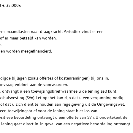
 € 35.000,-.
ens maandlasten naar draagkracht. Periodiek vindt er een
of er meer betaald kan worden.
.
nnen worden meegefinancierd.
igde bijlagen (zoals offertes of kostenramingen) bij ons in.
anvraag voldoet aan de voorwaarden.
ontvangt u een toewijzingsbrief waarmee u de lening zelf kunt
kshuisvesting (SVn). Let op: het kan zijn dat u een vergunning nodig
f dat u zich dient te houden aan regelgeving uit de Omgevingswet.
en toewijzingsbrief voor de lening staat hier los van.
positieve beoordeling ontvangt u een offerte van SVn. U ondertekent de
e lening gaat direct in. In geval van een negatieve beoordeling ontvangt