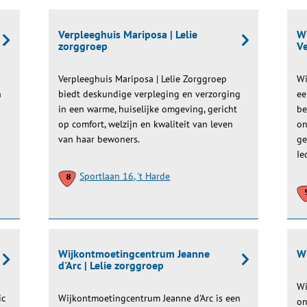
Verpleeghuis Mariposa | Lelie
W
zorggroep
Ve
Verpleeghuis Mariposa | Lelie Zorggroep
Wi
n
biedt deskundige verpleging en verzorging
ee
in een warme, huiselijke omgeving, gericht
be
op comfort, welzijn en kwaliteit van leven
on
van haar bewoners.
ge
Ie
Sportlaan 16, 't Harde
Wijkontmoetingcentrum Jeanne
W
d'Arc | Lelie zorggroep
Wi
ic
Wijkontmoetingcentrum Jeanne d'Arc is een
on