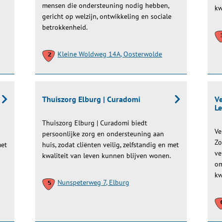
mensen die ondersteuning nodig hebben,
kw
gericht op welzijn, ontwikkeling en sociale
betrokkenheid.
Kleine Woldweg 14A, Oosterwolde
Thuiszorg Elburg | Curadomi
Ve
Le
Thuiszorg Elburg | Curadomi biedt
Ve
persoonlijke zorg en ondersteuning aan
Zo
met
huis, zodat cliënten veilig, zelfstandig en met
ve
kwaliteit van leven kunnen blijven wonen.
om
kw
Nunspeterweg 7, Elburg