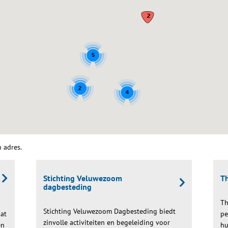
5
2
4
n adres.
Stichting Veluwezoom
Th
dagbesteding
Th
Stichting Veluwezoom Dagbesteding biedt
dat
pe
zinvolle activiteiten en begeleiding voor
en
hu