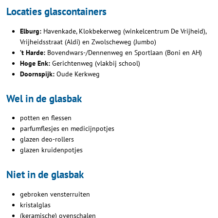
Locaties glascontainers
Elburg:
Havenkade, Klokbekerweg (winkelcentrum De Vrijheid),
Vrijheidsstraat (Aldi) en Zwolscheweg (Jumbo)
’
t Harde
:
Bovendwars-/Dennenweg en Sportlaan (Boni en AH)
Hoge Enk
:
Gerichtenweg (vlakbij school)
Doornspijk:
Oude Kerkweg
Wel in de glasbak
potten en flessen
parfumflesjes en medicijnpotjes
glazen deo-rollers
glazen kruidenpotjes
Niet in de glasbak
gebroken vensterruiten
kristalglas
(keramische) ovenschalen