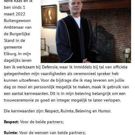
René Raas en ik
ben sinds 1
maart 2022
Buitengewoon
Ambtenaar van
de Burgerlijke
Stand in de
gemeente
Elburg. In mijn
dagelijks leven
ben ik werkzaam bij Defensie, waar ik inmiddels bij tal van officiële
gelegenheden mijn vaardigheden als ceremonieel spreker heb
kunnen uitoefenen. Voor de bijdrage die ik mag leveren om jullie
dag zo mooi en persoonlijk mogelijk te maken, maak ik gebruik van
een aantal kernwaarden. Dit is in mijn beleving belangrijk om een
trouwceremonie zo goed en integer mogelijk te laten verlopen.
Die kernwaarden zijn: Respect, Ruimte, Beleving en Humor.
Respect:
Voor de beide partners;
Ruimte:
Voor de wensen van beide partners;