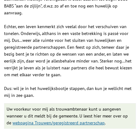
BABS “aan de zijlijn”, d.w.z. zo af en toe nog een huwelijk op
aanvraag.
Echter, een leven kenmerkt zich veelal door het verschuiven van
tonelen. Onderwijs, althans in een vaste betrekking is passé voor
mij. Dus…weer alle ruimte voor het sluiten van huwelijken en
geregistreerde partnerschappen. Een feest op zich, temeer daar je
bezig bent je te richten op de wensen van een ander, en laten we
eerlijk zijn, daar word je allesbehalve minder van. Sterker nog…het
verrijkt je leven als je luistert naar partners die heel bewust kiezen
om met elkaar verder te gaan.
Dus: wil je in het huwelijksbootje stappen, dan kun je wellicht met
mij in zee gaan.
Uw voorkeur voor mij als trouwambtenaar kunt u aangeven
wanneer u dit meldt bij de gemeente. U leest hier meer over op
de
webpagina Trouwen/geregistreerd partnerschap
.