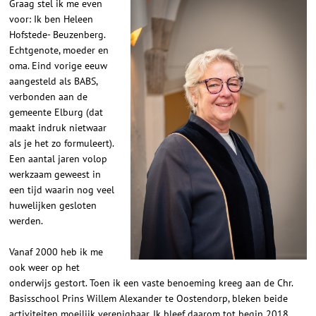
Graag stel ik me even
voor: Ik ben Heleen
Hofstede- Beuzenberg.
Echtgenote, moeder en
oma. Eind vorige eeuw
aangesteld als BABS,
verbonden aan de
gemeente Elburg (dat
maakt indruk nietwaar
als je het zo formuleert).
Een aantal jaren volop
werkzaam geweest in
een tijd waarin nog veel
huwelijken gesloten
werden.
Vanaf 2000 heb ik me
ook weer op het
onderwijs gestort. Toen ik een vaste benoeming kreeg aan de Chr.
Basisschool Prins Willem Alexander te Oostendorp, bleken beide
activiteiten moeilijk verenigbaar. Ik bleef daarom tot begin 2018