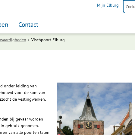
Mijn Elburg
pen
Contact
swaardigheden
Vischpoort Elburg
rd onder leiding van
gebouwd voor de som van
bezocht de vestingwerken,
nden bij gevaar worden
 in gebruik genomen.
uren van alle poorten laten