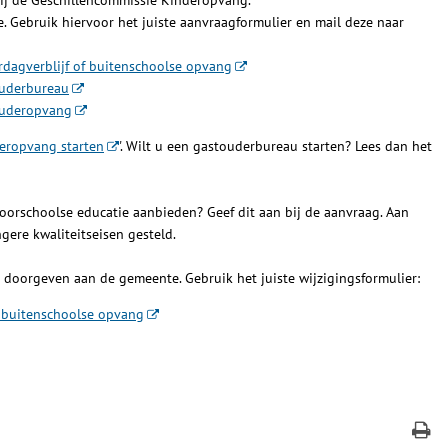
e. Gebruik hiervoor het juiste aanvraagformulier en mail deze naar
rdagverblijf of buitenschoolse opvang
ouderbureau
touderopvang
eropvang starten
'. Wilt u een gastouderbureau starten? Lees dan het
voorschoolse educatie aanbieden? Geef dit aan bij de aanvraag. Aan
gere kwaliteitseisen gesteld.
 doorgeven aan de gemeente. Gebruik het juiste wijzigingsformulier:
f buitenschoolse opvang