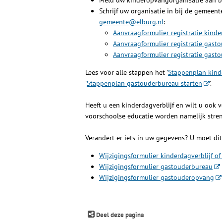
Schrijf uw organisatie in bij de gemeent
gemeente@elburg.nl
:
Aanvraagformulier registratie kinde
Aanvraagformulier registratie gast
Aanvraagformulier registratie gas
Lees voor alle stappen het '
Stappenplan kind
'
Stappenplan gastouderbureau starten
'.
Heeft u een kinderdagverblijf en wilt u ook 
voorschoolse educatie worden namelijk stren
Verandert er iets in uw gegevens? U moet dit
Wijzigingsformulier kinderdagverblijf o
Wijzigingsformulier gastouderbureau
Wijzigingsformulier gastouderopvang
Deel deze pagina