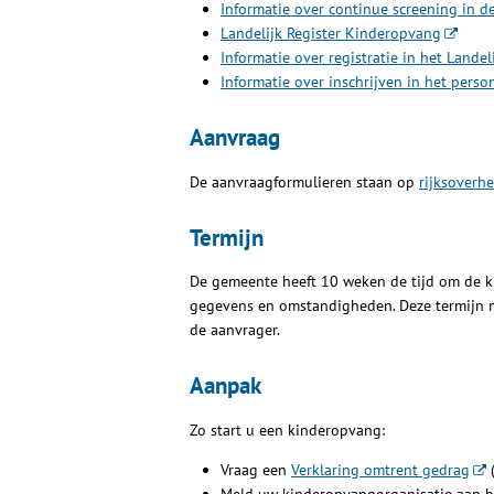
Informatie over continue screening in 
Landelijk Register Kinderopvang
Informatie over registratie in het Lande
Informatie over inschrijven in het pers
Aanvraag
De aanvraagformulieren staan op
rijksoverhe
Termijn
De gemeente heeft 10 weken de tijd om de ki
gegevens en omstandigheden. Deze termijn 
de aanvrager.
Aanpak
Zo start u een kinderopvang:
Vraag een
Verklaring omtrent gedrag
(
Meld uw kinderopvangorganisatie aan b