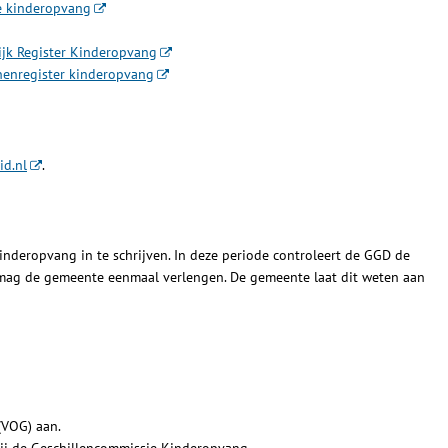
de kinderopvang
lijk Register Kinderopvang
onenregister kinderopvang
id.nl
.
nderopvang in te schrijven. In deze periode controleert de GGD de
mag de gemeente eenmaal verlengen. De gemeente laat dit weten aan
VOG) aan.
ij de Geschillencommissie Kinderopvang.