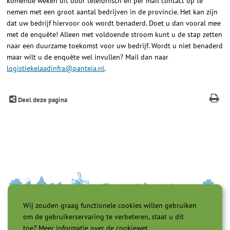
komende weken uit door telefonisch en per mail contact op te
nemen met een groot aantal bedrijven in de provincie. Het kan zijn
dat uw bedrijf hiervoor ook wordt benaderd. Doet u dan vooral mee
met de enquête! Alleen met voldoende stroom kunt u de stap zetten
naar een duurzame toekomst voor uw bedrijf. Wordt u niet benaderd
maar wilt u de enquête wel invullen? Mail dan naar
logistiekelaadinfra@panteia.nl
.
Deel deze pagina
Wij zouden graag functionele cookies willen gebruiken
om de gebruikerservaring te verbeteren, staat u dit
toe?
Meer informatie over de cookiewet