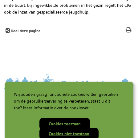
in de buurt. Bij ingewikkelde problemen in het gezin regelt het CJG
ook de inzet van gespecialiseerde jeugdhulp.
Deel deze pagina
Wij zouden graag functionele cookies willen gebruiken
om de gebruikerservaring te verbeteren, staat u dit
toe?
Meer informatie over de cookiewet
Cookies toestaan
Toegankelijkheid |
Privacyverklaring |
Cookies |
Servicenormen |
Cookies niet toestaan