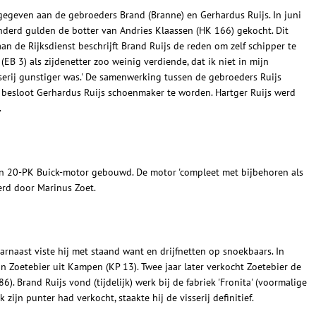
egeven aan de gebroeders Brand (Branne) en Gerhardus Ruijs. In juni
derd gulden de botter van Andries Klaassen (HK 166) gekocht. Dit
an de Rijksdienst beschrijft Brand Ruijs de reden om zelf schipper te
nk (EB 3) als zijdenetter zoo weinig verdiende, dat ik niet in mijn
erij gunstiger was.' De samenwerking tussen de gebroeders Ruijs
 besloot Gerhardus Ruijs schoenmaker te worden. Hartger Ruijs werd
.
n 20-PK Buick-motor gebouwd. De motor 'compleet met bijbehoren als
verd door Marinus Zoet.
aarnaast viste hij met staand want en drijfnetten op snoekbaars. In
an Zoetebier uit Kampen (KP 13). Twee jaar later verkocht Zoetebier de
). Brand Ruijs vond (tijdelijk) werk bij de fabriek 'Fronita' (voormalige
ok zijn punter had verkocht, staakte hij de visserij definitief.