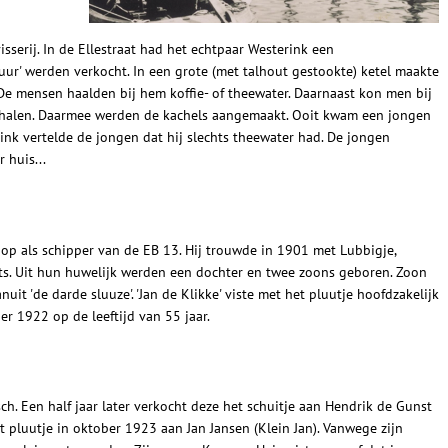
serij. In de Ellestraat had het echtpaar Westerink een
vuur' werden verkocht. In een grote (met talhout gestookte) ketel maakte
e mensen haalden bij hem koffie- of theewater. Daarnaast kon men bij
f) halen. Daarmee werden de kachels aangemaakt. Ooit kwam een jongen
ink vertelde de jongen dat hij slechts theewater had. De jongen
 huis...
 op als schipper van de EB 13. Hij trouwde in 1901 met Lubbigje,
ts. Uit hun huwelijk werden een dochter en twee zoons geboren. Zoon
uit 'de darde sluuze'. 'Jan de Klikke' viste met het pluutje hoofdzakelijk
er 1922 op de leeftijd van 55 jaar.
ch. Een half jaar later verkocht deze het schuitje aan Hendrik de Gunst
 pluutje in oktober 1923 aan Jan Jansen (Klein Jan). Vanwege zijn