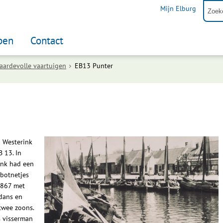
Mijn Elburg
pen
Contact
aardevolle vaartuigen
EB13 Punter
d Westerink
 13. In
rink had een
 botnetjes
1867 met
dans en
 twee zoons.
s visserman