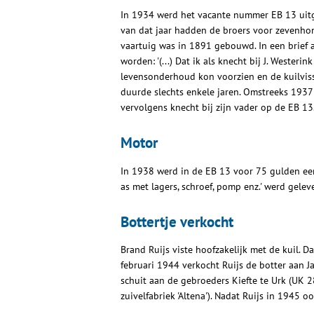
In 1934 werd het vacante nummer EB 13 uitg
van dat jaar hadden de broers voor zevenhon
vaartuig was in 1891 gebouwd. In een brief a
worden: '(...) Dat ik als knecht bij J. Westeri
levensonderhoud kon voorzien en de kuilviss
duurde slechts enkele jaren. Omstreeks 1937
vervolgens knecht bij zijn vader op de EB 13
Motor
In 1938 werd in de EB 13 voor 75 gulden ee
as met lagers, schroef, pomp enz.' werd gele
Bottertje verkocht
Brand Ruijs viste hoofzakelijk met de kuil. D
februari 1944 verkocht Ruijs de botter aan J
schuit aan de gebroeders Kiefte te Urk (UK 286
zuivelfabriek 'Altena'). Nadat Ruijs in 1945 o