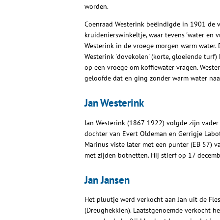
worden.
Coenraad Westerink beëindigde in 1901 de vis
kruidenierswinkeltje, waar tevens 'water en 
Westerink in de vroege morgen warm water. D
Westerink 'dovekolen' (korte, gloeiende tur
op een vroege om koffiewater vragen. Wester
geloofde dat en ging zonder warm water naar
Jan Westerink
Jan Westerink (1867-1922) volgde zijn vader
dochter van Evert Oldeman en Gerrigje Labo
Marinus viste later met een punter (EB 57) van
met zijden botnetten. Hij stierf op 17 decemb
Jan Jansen
Het pluutje werd verkocht aan Jan uit de Fles
(Dreughekkien). Laatstgenoemde verkocht het