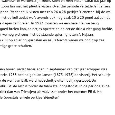
r walvisser te worden. Zijn zoons Koen en Hein visten vanaf dat jaar op
jn zoon Jan met het pluutje visten. Over die periode vertelde Jan Jansen
ende: 'Vader en ik visten met zo'n 26 á 28 perkjes 'ziënetten' bij de wal
 met de kuil zodat we 's avonds ook nog vaak 10 á 20 pond aal aan de
die dagen zelf breien. In 1923 moesten we een hele nieuwe beug
goed breien kon, de netjes opzette en de eerste drie á vier gang breide,
n we nog wel eens met de staande spieringnetten. 's Najaars
kuil op spiering, garnalen en aal. 's Nachts waren we nooit op zee.
ige grote schuiten.'
 aan boord, nadat broer Koen in september van dat jaar schipper was
eeks 1933 beëindigde Jan Jansen (1873-1938) de visserij. Het schuitje
 de werf van Balk werd het schuitje uiteindelijk gesloopt. De
uikt, de rest is 'onder de taanketel opgestookt'. In de periode 1934-
ink (Jan van Trientjen) als walvisser onder het nummer EB 6. Met
 Goorsluis enkele perkjes 'ziënetten'.