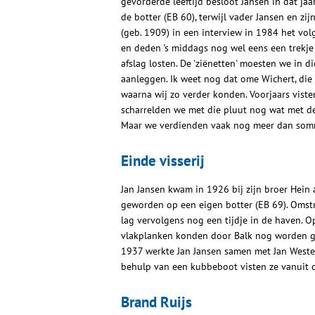
gevorderde leeftijd besloot Jansen in dat jaa
de botter (EB 60), terwijl vader Jansen en zi
(geb. 1909) in een interview in 1984 het volg
en deden 's middags nog wel eens een trekje
afslag losten. De 'ziënetten' moesten we in 
aanleggen. Ik weet nog dat ome Wichert, die 
waarna wij zo verder konden. Voorjaars viste
scharrelden we met die pluut nog wat met de 
Maar we verdienden vaak nog meer dan somm
Einde visserij
Jan Jansen kwam in 1926 bij zijn broer Hein
geworden op een eigen botter (EB 69). Omstr
lag vervolgens nog een tijdje in de haven. Op
vlakplanken konden door Balk nog worden gebr
1937 werkte Jan Jansen samen met Jan Wester
behulp van een kubbeboot visten ze vanuit de
Brand Ruijs