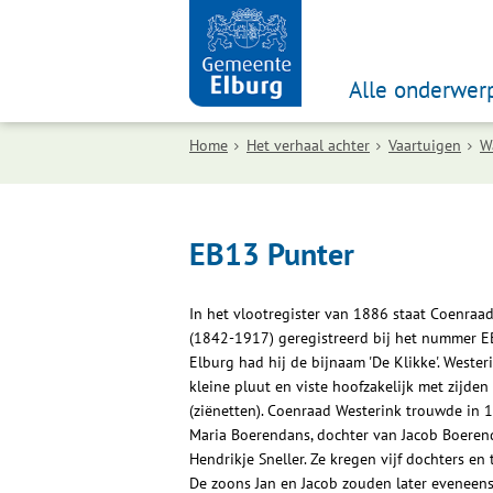
Alle onderwer
Home
Het verhaal achter
Vaartuigen
W
EB13 Punter
In het vlootregister van 1886 staat Coenraa
(1842-1917) geregistreerd bij het nummer EB
Elburg had hij de bijnaam 'De Klikke'. Weste
kleine pluut en viste hoofzakelijk met zijden
(ziënetten). Coenraad Westerink trouwde in 
Maria Boerendans, dochter van Jacob Boeren
Hendrikje Sneller. Ze kregen vijf dochters en
De zoons Jan en Jacob zouden later eveneen