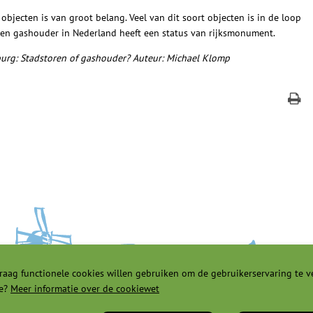
objecten is van groot belang. Veel van dit soort objecten is in de loop
ven gashouder in Nederland heeft een status van rijksmonument.
burg: Stadstoren of gashouder? Auteur: Michael Klomp
raag functionele cookies willen gebruiken om de gebruikerservaring te v
e?
Meer informatie over de cookiewet