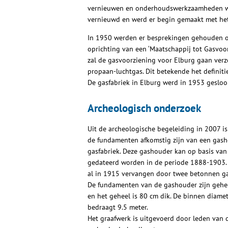
vernieuwen en onderhoudswerkzaamheden wo
vernieuwd en werd er begin gemaakt met het
In 1950 werden er besprekingen gehouden ove
oprichting van een ‘Maatschappij tot Gasvo
zal de gasvoorziening voor Elburg gaan ver
propaan-luchtgas. Dit betekende het definitie
De gasfabriek in Elburg werd in 1953 gesloo
Archeologisch onderzoek
Uit de archeologische begeleiding in 2007 i
de fundamenten afkomstig zijn van een gash
gasfabriek. Deze gashouder kan op basis van 
gedateerd worden in de periode 1888-1903. 
al in 1915 vervangen door twee betonnen g
De fundamenten van de gashouder zijn gehee
en het geheel is 80 cm dik. De binnen diame
bedraagt 9.5 meter.
Het graafwerk is uitgevoerd door leden van d