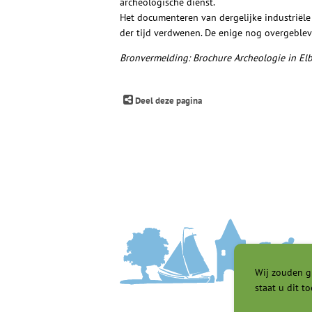
archeologische dienst.
Het documenteren van dergelijke industriële 
der tijd verdwenen. De enige nog overgeble
Bronvermelding: Brochure Archeologie in El
Deel deze pagina
Wij zouden g
staat u dit to