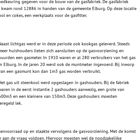
oedkeuring gegeven voor de bouw van de gasfabriek. De gasfabriek
r kwam rond 12886 in handen van de gemeente Elburg. Op deze locatie
l en cokes, een werkplaats voor de gasfitter.
Naast lichtgas werd er in deze periode ook kookgas geleverd. Steeds
meer huishouders lieten zich aansluiten op de gasvoorziening en
huurden een gasmeter. In 1910 waren er al 280 verbruikers van het gas
in Elburg. In de jaren 20 werd ook de muntmeter ingevoerd. Bij inworp
van een gasmunt kon dan 1m3 gas worden verbruikt.
Het gas uit steenkool werd opgeslagen in gashouders. Bij de fabriek
waren in de eerst instantie 2 gashouders aanwezig, een grote van
600m3 en een kleinere van 150m3. Deze gashouders moesten
regeld lek.
lenvoorraad op en staakte vervolgens de gasvoorziening. Met de komst
 aan de vraag voldoen. Hiervoor moesten wel de noodzakelijke