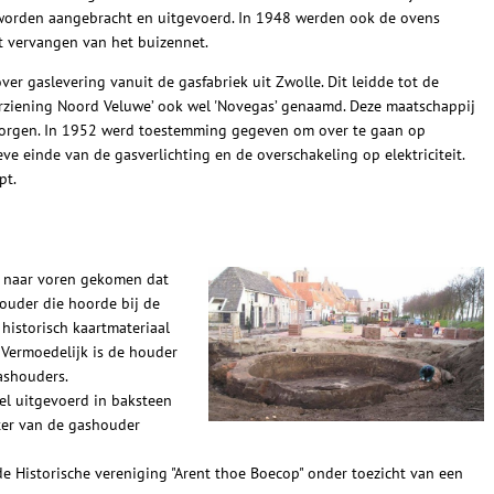
rden aangebracht en uitgevoerd. In 1948 werden ook de ovens
 vervangen van het buizennet.
r gaslevering vanuit de gasfabriek uit Zwolle. Dit leidde tot de
orziening Noord Veluwe’ ook wel 'Novegas’ genaamd. Deze maatschappij
zorgen. In 1952 werd toestemming gegeven om over te gaan op
ve einde van de gasverlichting en de overschakeling op elektriciteit.
pt.
s naar voren gekomen dat
ouder die hoorde bij de
historisch kaartmateriaal
Vermoedelijk is de houder
ashouders.
l uitgevoerd in baksteen
ter van de gashouder
e Historische vereniging "Arent thoe Boecop" onder toezicht van een