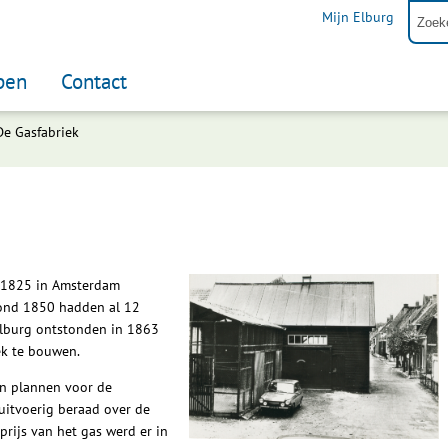
Mijn Elburg
pen
Contact
De Gasfabriek
n 1825 in Amsterdam
Rond 1850 hadden al 12
 Elburg ontstonden in 1863
ek te bouwen.
an plannen voor de
 uitvoerig beraad over de
rijs van het gas werd er in