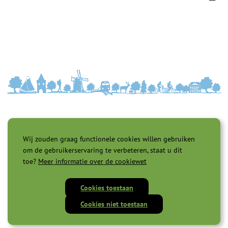
Wij zouden graag functionele cookies willen gebruiken
om de gebruikerservaring te verbeteren, staat u dit
toe?
Meer informatie over de cookiewet
Toegankelijkheid |
Privacyverklaring |
Cookies |
Servicenormen |
Proclaimer |
Cookies toestaan
Cookies niet toestaan