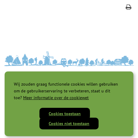
Wij zouden graag functionele cookies willen gebruiken
om de gebruikerservaring te verbeteren, staat u dit
toe?
Meer informatie over de cookiewet
Toegankelijkheid |
Privacyverklaring |
Cookies |
Servicenormen |
Cookies toestaan
Proclaimer |
Cookies niet toestaan