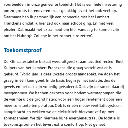
voorbeelden in onze gemeente toejuich. Het is een hele investering
om zo groots te renoveren maar gelukkig levert het ook veel op.
Daarnaast heb ik persoonlijk een connectie met het Lambert
Franckens omdat ik hier zelf ook naar school ging. En met veel
plezier! Dat maakt het extra mooi om hier vandaag te kunnen zijn
om het Nuborgh College in het zonnetje te zetten”.
Toekomstproof
De Klimaatestafette bokaal werd uitgereikt aan locatiedirecteur Roel
Kuipers van het Lambert Franckens die graag vertelt wat er is
gebeurd. “Vorig jaar is deze locatie groots aangepakt, we doen het
graag in één keer goed. In de basis begin je met isolatie, dus de
gevels en het dak zijn volledig geïsoleerd. Ook zijn de ramen daarbij
meegenomen. We hebben gekozen voor bodem warmtepompen die
de warmte uit de grond halen; voor een hoger rendement door een
meer constante temperatuur. Ook is er een nieuw ventilatiesysteem
aangebracht en wekken we de elektriciteit hiervoor zelf op met
zonnepanelen. We zijn hiermee bijna energieneutraal. De locatie is
toekomstproof en het levert extra comfort op. Niet geheel