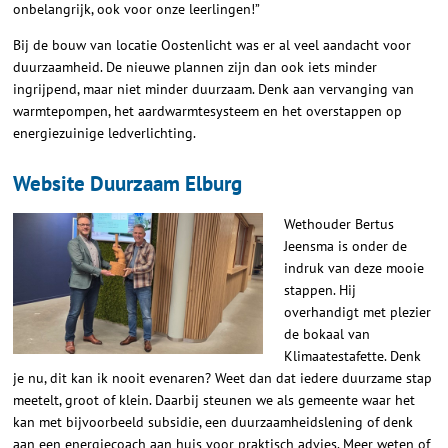
onbelangrijk, ook voor onze leerlingen!”
Bij de bouw van locatie Oostenlicht was er al veel aandacht voor
duurzaamheid. De nieuwe plannen zijn dan ook iets minder
ingrijpend, maar niet minder duurzaam. Denk aan vervanging van
warmtepompen, het aardwarmtesysteem en het overstappen op
energiezuinige ledverlichting.
Website Duurzaam Elburg
Wethouder Bertus
Jeensma is onder de
indruk van deze mooie
stappen. Hij
overhandigt met plezier
de bokaal van
Klimaatestafette. Denk
je nu, dit kan ik nooit evenaren? Weet dan dat iedere duurzame stap
meetelt, groot of klein. Daarbij steunen we als gemeente waar het
kan met bijvoorbeeld subsidie, een duurzaamheidslening of denk
aan een energiecoach aan huis voor praktisch advies. Meer weten of