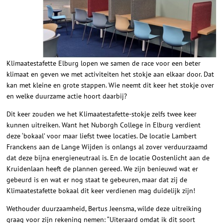
Klimaatestafette Elburg lopen we samen de race voor een beter
klimaat en geven we met activiteiten het stokje aan elkaar door. Dat
kan met kleine en grote stappen. Wie neemt dit keer het stokje over
en welke duurzame actie hoort daarbij?
Dit keer zouden we het Klimaatestafette-stokje zelfs twee keer
kunnen uitreiken. Want het Nuborgh College in Elburg verdient
deze ‘bokaal’ voor maar liefst twee locaties. De locatie Lambert
Franckens aan de Lange Wijden is onlangs al zover verduurzaamd
dat deze bijna energieneutraal is. En de locatie Oostenlicht aan de
Kruidenlaan heeft de plannen gereed. We zijn benieuwd wat er
gebeurd is en wat er nog staat te gebeuren, maar dat zij de
Klimaatestafette bokaal dit keer verdienen mag duidelijk zijn!
Wethouder duurzaamheid, Bertus Jeensma, wilde deze uitreiking
graag voor zijn rekening nemen: “Uiteraard omdat ik dit soort