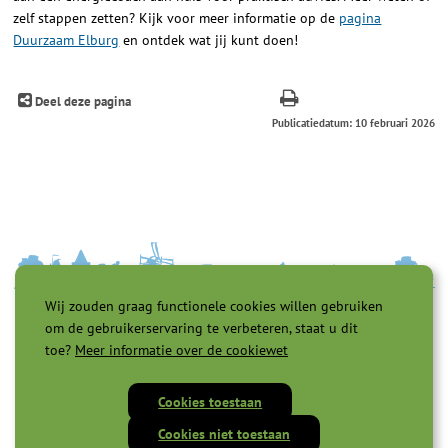
zelf stappen zetten? Kijk voor meer informatie op de
pagina
Duurzaam Elburg
en ontdek wat jij kunt doen!
Deel deze pagina
Publicatiedatum: 10 februari 2026
Wij zouden graag functionele cookies willen gebruiken
om de gebruikerservaring te verbeteren, staat u dit
toe?
Meer informatie over de cookiewet
Cookies toestaan
Toegankelijkheid |
Privacyverklaring |
Cookies |
Servicenormen |
Cookies niet toestaan