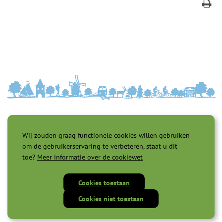
Wij zouden graag functionele cookies willen gebruiken
om de gebruikerservaring te verbeteren, staat u dit
toe?
Meer informatie over de cookiewet
Toegankelijkheid |
Privacyverklaring |
Cookies |
Servicenormen |
Proclaimer |
Cookies toestaan
Cookies niet toestaan