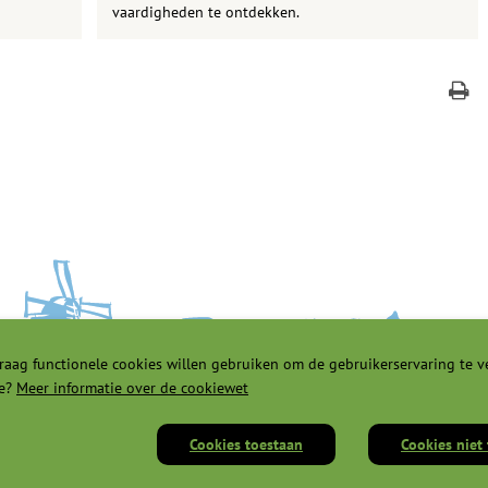
vaardigheden te ontdekken.
raag functionele cookies willen gebruiken om de gebruikerservaring te v
e?
Meer informatie over de cookiewet
Cookies toestaan
Cookies niet
heid |
Privacyverklaring |
Cookies |
Servicenormen |
Proclaimer |