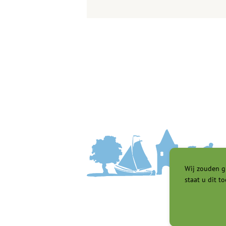
Wij zouden g
staat u dit to
Toegankelijk