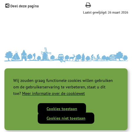
Deel deze pagina
Laatst gewijzigd: 26 maart 2026
Wij zouden graag functionele cookies willen gebruiken
om de gebruikerservaring te verbeteren, staat u dit
toe?
Meer informatie over de cookiewet
Toegankelijkheid |
Privacyverklaring |
Cookies |
Servicenormen |
Cookies toestaan
Proclaimer |
Cookies niet toestaan