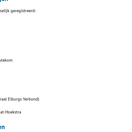
elijk geregistreerd:
eutekom
eraal Elburgs Verbond)
at-Hoekstra
en