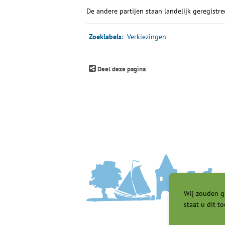
De andere partijen staan landelijk geregist
Zoeklabels:
verkiezingen
Deel deze pagina
Wij zouden g
staat u dit to