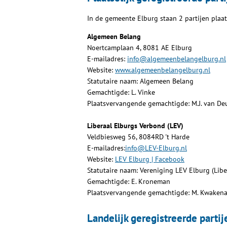
In de gemeente Elburg staan 2 partijen plaats
Algemeen Belang
Noertcamplaan 4, 8081 AE Elburg
E-mailadres:
info@algemeenbelangelburg.nl
Website:
www.algemeenbelangelburg.nl
Statutaire naam: Algemeen Belang
Gemachtigde: L. Vinke
Plaatsvervangende gemachtigde: M.J. van D
Liberaal Elburgs Verbond (LEV)
Veldbiesweg 56, 8084RD 't Harde
E-mailadres:
info@LEV-Elburg.nl
Website:
LEV Elburg | Facebook
Statutaire naam: Vereniging LEV Elburg (Lib
Gemachtigde: E. Kroneman
Plaatsvervangende gemachtigde: M. Kwakena
Landelijk geregistreerde partij