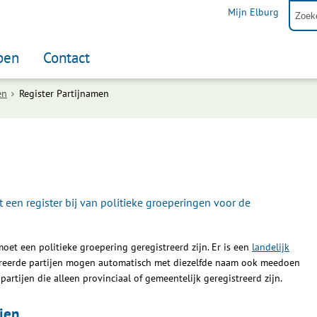
Mijn Elburg
pen
Contact
en
Register Partijnamen
 een register bij van politieke groeperingen voor de
t een politieke groepering geregistreerd zijn. Er is een
landelijk
streerde partijen mogen automatisch met diezelfde naam ook meedoen
artijen die alleen provinciaal of gemeentelijk geregistreerd zijn.
ijen