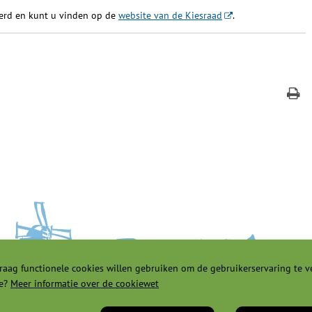
reerd en kunt u vinden op de
website van de Kiesraad
.
raag functionele cookies willen gebruiken om de gebruikerservaring te v
e?
Meer informatie over de cookiewet