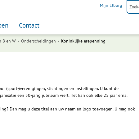
Mijn Elburg
pen
Contact
n B en W
Onderscheidingen
Koninklijke erepenning
g
r (sport-)verenigingen, stichtingen en instellingen. U kunt de
nisatie een 50-jarig jubileum viert. Het kan ook elke 25 jaar erna.
nning? Dan mag u deze titel aan uw naam en logo toevoegen. U mag ook