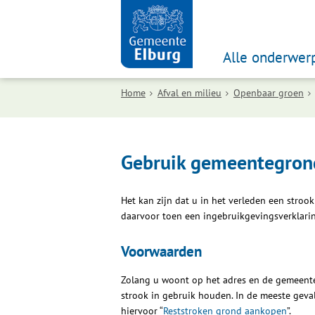
Alle onderwer
Home
Afval en milieu
Openbaar groen
Gebruik gemeentegron
Het kan zijn dat u in het verleden een stro
daarvoor toen een ingebruikgevingsverklari
Voorwaarden
Zolang u woont op het adres en de gemeent
strook in gebruik houden. In de meeste geva
hiervoor “
Reststroken grond aankopen
”.