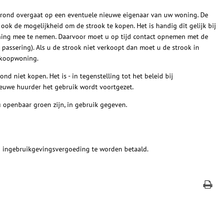
 grond overgaat op een eventuele nieuwe eigenaar van uw woning. De
ook de mogelijkheid om de strook te kopen. Het is handig dit gelijk bij
ning mee te nemen. Daarvoor moet u op tijd contact opnemen met de
assering). Als u de strook niet verkoopt dan moet u de strook in
e koopwoning.
d niet kopen. Het is - in tegenstelling tot het beleid bij
euwe huurder het gebruik wordt voortgezet.
u openbaar groen zijn, in gebruik gegeven.
n ingebruikgevingsvergoeding te worden betaald.