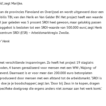
’, zegt Marijke.
an de provincies Flevoland en Overijssel en wordt uitgevoerd door een
is TBI, van den Herik en Van Gelder BV. Het project heeft een waarde
 8 jaar geleden was 5 procent SROI heel gewoon, maar gelukkig passen
ggebot is besloten tot een SROI-waarde van 500.000 euro’, zegt Henk
secentrum SROI (ESR) – Arbeidsmarktregio Zwolle.
o" Henk
t verschillende inspanningen. Zo heeft het project 19 stagiairs
oden, 4 banen gerealiseerd voor mensen met een WW-, Wajong- of
everd. Daarnaast is er voor meer dan 200.000 euro betonplaten
eproduceerd door mensen met een afstand tot de arbeidsmarkt. ‘SROI is
 doe je je boodschappen’, zegt Jan. ‘Door bij Zeus in te kopen, dragen
ecifieke doelgroep die ergens anders niet zomaar aan het werk komt.’