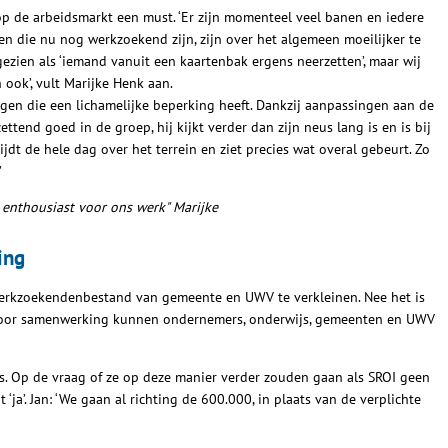
t op de arbeidsmarkt een must. ‘Er zijn momenteel veel banen en iedere
en die nu nog werkzoekend zijn, zijn over het algemeen moeilijker te
gezien als ‘iemand vanuit een kaartenbak ergens neerzetten’, maar wij
ook’, vult Marijke Henk aan.
ngen die een lichamelijke beperking heeft. Dankzij aanpassingen aan de
zettend goed in de groep, hij kijkt verder dan zijn neus lang is en is bij
ijdt de hele dag over het terrein en ziet precies wat overal gebeurt. Zo
’
enthousiast voor ons werk" Marijke
ing
werkzoekendenbestand van gemeente en UWV te verkleinen. Nee het is
st door samenwerking kunnen ondernemers, onderwijs, gemeenten en UWV
ns. Op de vraag of ze op deze manier verder zouden gaan als SROI geen
‘ja’. Jan: ‘We gaan al richting de 600.000, in plaats van de verplichte