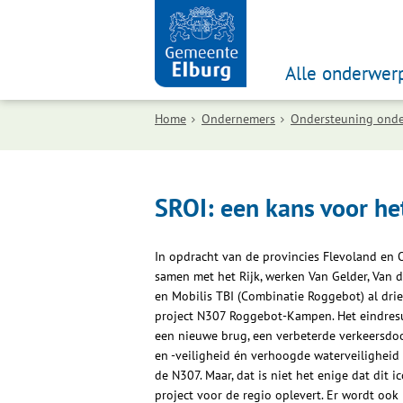
Alle onderwer
Home
Ondernemers
Ondersteuning ond
SROI: een kans voor he
In opdracht van de provincies Flevoland en O
samen met het Rijk, werken Van Gelder, Van 
en Mobilis TBI (Combinatie Roggebot) al drie
project N307 Roggebot-Kampen. Het eindresu
een nieuwe brug, een verbeterde verkeersdo
en -veiligheid én verhoogde waterveiligheid
de N307. Maar, dat is niet het enige dat dit i
project voor de regio oplevert. Er wordt ook