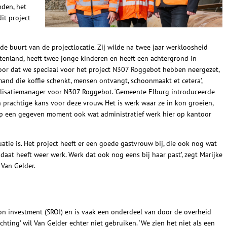
nden, het
it project
e buurt van de projectlocatie. Zij wilde na twee jaar werkloosheid
tenland, heeft twee jonge kinderen en heeft een achtergrond in
antoor dat we speciaal voor het project N307 Roggebot hebben neergezet,
and die koffie schenkt, mensen ontvangt, schoonmaakt et cetera’,
realisatiemanager voor N307 Roggebot. ‘Gemeente Elburg introduceerde
n prachtige kans voor deze vrouw. Het is werk waar ze in kon groeien,
p een gegeven moment ook wat administratief werk hier op kantoor
atie is. Het project heeft er een goede gastvrouw bij, die ook nog wat
aat heeft weer werk. Werk dat ook nog eens bij haar past’, zegt Marijke
 Van Gelder.
n on investment (SROI) en is vaak een onderdeel van door de overheid
hting’ wil Van Gelder echter niet gebruiken. ‘We zien het niet als een