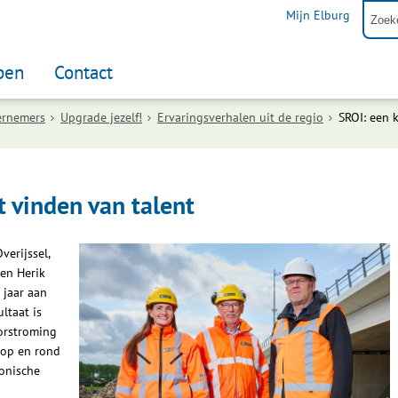
Mijn Elburg
pen
Contact
ernemers
Upgrade jezelf!
Ervaringsverhalen uit de regio
SROI: een 
t vinden van talent
verijssel,
den Herik
 jaar aan
ltaat is
orstroming
 op en rond
conische