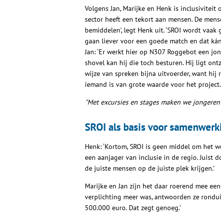
Volgens Jan, Marijke en Henk is inclusivitei
sector heeft een tekort aan mensen. De mens
bemiddelen’, legt Henk uit. ‘SROI wordt vaak 
gaan liever voor een goede match en dat kán 
Jan: ‘Er werkt hier op N307 Roggebot een jo
shovel kan hij die toch besturen. Hij ligt ont
wijze van spreken bijna uitvoerder, want hij r
iemand is van grote waarde voor het project.
"Met excursies en stages maken we jongeren 
SROI als basis voor samenwerk
Henk: ‘Kortom, SROI is geen middel om het 
een aanjager van inclusie in de regio. Jui
de juiste mensen op de juiste plek krijgen.’
Marijke en Jan zijn het daar roerend mee ee
verplichting meer was, antwoorden ze ronduit 
500.000 euro. Dat zegt genoeg.’