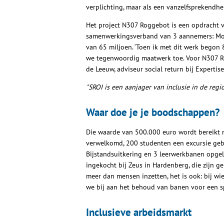
verplichting, maar als een vanzelfsprekendheid
Het project N307 Roggebot is een opdracht v
samenwerkingsverband van 3 aannemers: Mobil
van 65 miljoen. ‘Toen ik met dit werk begon
we tegenwoordig maatwerk toe. Voor N307 Ro
de Leeuw, adviseur social return bij Experti
"SROI is een aanjager van inclusie in de regi
Waar doe je je boodschappen?
Die waarde van 500.000 euro wordt bereikt me
verwelkomd, 200 studenten een excursie geb
Bijstandsuitkering en 3 leerwerkbanen opgel
ingekocht bij Zeus in Hardenberg, die zijn g
meer dan mensen inzetten, het is ook: bij wie
we bij aan het behoud van banen voor een sp
Inclusieve arbeidsmarkt