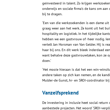
geïnvesteerd in talent. Zo krijgen werkzoeke
onderwijs en sociale firma’s de kans om aan d
bij te dragen.
‘Een van die werkzoekenden is een dame uit d
graag weer aan het werk. Ze komt uit het bui
hospitality en logistiek. In het tijdelijke k
hebben we een gastvrouw of -heer nodig. Iem
vertelt Jan Horsman van Van Gelder. Hij is 
haar bij ons. En dit werk bleek inderdaad ee
want behalve deze gastvrouwtaken, kon ze o
doen.’
‘Het mooie hieraan is dat het een win-winsitu
andere taken op zich kan nemen, en de kandid
Mulder-de Gunst, hr- en SROI-coördinator bij
Vanzelfsprekend
De investering in inclusie heet social retur
aanbestede projecten. Het woord ‘SROI-verplic