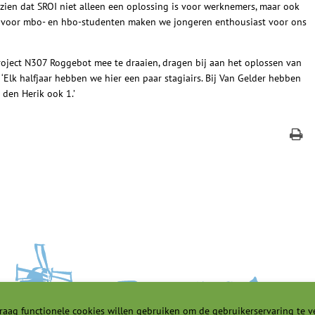
zien dat SROI niet alleen een oplossing is voor werknemers, maar ook
es voor mbo- en hbo-studenten maken we jongeren enthousiast voor ons
project N307 Roggebot mee te draaien, dragen bij aan het oplossen van
 ‘Elk halfjaar hebben we hier een paar stagiairs. Bij Van Gelder hebben
den Herik ook 1.’
raag functionele cookies willen gebruiken om de gebruikerservaring te v