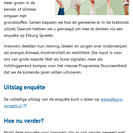
meer groen in de
kernen of slimmer
omgaan met
grondstoffen. Samen bepalen we hoe de gemeente er in de toekomst
uitziet. Daarom hebben we u gevraagd om mee te denken via een
enquête op Elburg Spreekt.
Inwoners deelden hun mening, ideeën en zorgen over onderwerpen
als energie, klimaat, biodiversiteit en mobiliteit. Die input is voor
ons van grote waarde. Niet als losse signalen, maar als
richtinggevend kompas voor het nieuwe Programma Duurzaamheid
dat we de komende jaren willen uitvoeren.
Uitslag enquête
De volledige uitslag van de enquête kunt u lezen op
www.elburg-
spreekt.nl
.
Hoe nu verder?
Naast deze enquête voor inwoners zijn er ook sessies geweest met