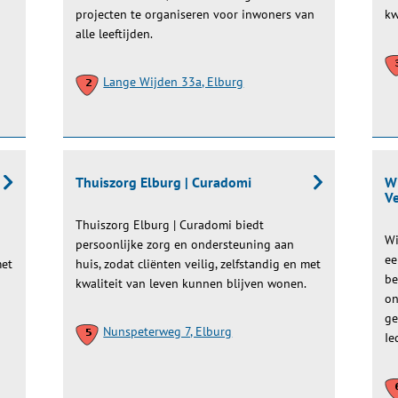
projecten te organiseren voor inwoners van
kw
alle leeftijden.
Lange Wijden 33a, Elburg
Thuiszorg Elburg | Curadomi
W
Ve
Thuiszorg Elburg | Curadomi biedt
Wi
persoonlijke zorg en ondersteuning aan
ee
met
huis, zodat cliënten veilig, zelfstandig en met
be
kwaliteit van leven kunnen blijven wonen.
on
ge
Nunspeterweg 7, Elburg
Ie