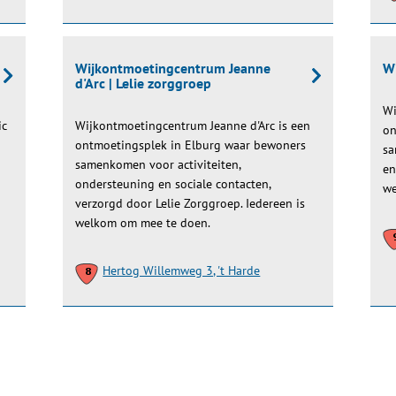
Wijkontmoetingcentrum Jeanne
W
d'Arc | Lelie zorggroep
Wi
ic
Wijkontmoetingcentrum Jeanne d'Arc is een
on
ontmoetingsplek in Elburg waar bewoners
sa
samenkomen voor activiteiten,
en
ondersteuning en sociale contacten,
we
verzorgd door Lelie Zorggroep. Iedereen is
welkom om mee te doen.
Hertog Willemweg 3, 't Harde