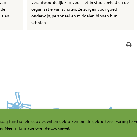
 van
verantwoordelijk zijn voor het bestuur, beleid en de
nder
organisatie van scholen. Ze zorgen voor goed
js en
onderwijs, personeel en middelen binnen hun
scholen.
raag functionele cookies willen gebruiken om de gebruikerservaring te v
e?
Meer informatie over de cookiewet