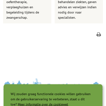
oefentherapie,
behandelen ziekten, geven
verpleeghuizen en
advies en verwijzen indien
begeleiding tijdens de
nodig door naar
zwangerschap.
specialisten.
Wij zouden graag functionele cookies willen gebruiken
om de gebruikerservaring te verbeteren, staat u dit
toe?
Meer informatie over de cookiewet