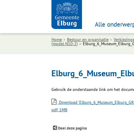
Alle onderwer
Home
Bestuur en organisatie
Verkiezing
(model N10-2)
Elburg_6_Museum_Elburg_GR
Elburg_6_Museum_Elbu
Gebruik de onderstaande link om het docum
Download ‘Elburg_6_Museum_Elburg_GR26
pdf
, 1MB
Deel deze pagina