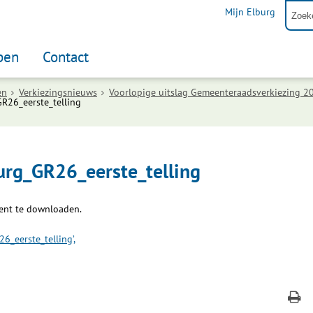
Mijn Elburg
pen
Contact
en
Verkiezingsnieuws
Voorlopige uitslag Gemeenteraadsverkiezing 2
26_eerste_telling
rg_GR26_eerste_telling
ent te downloaden.
_eerste_telling’,